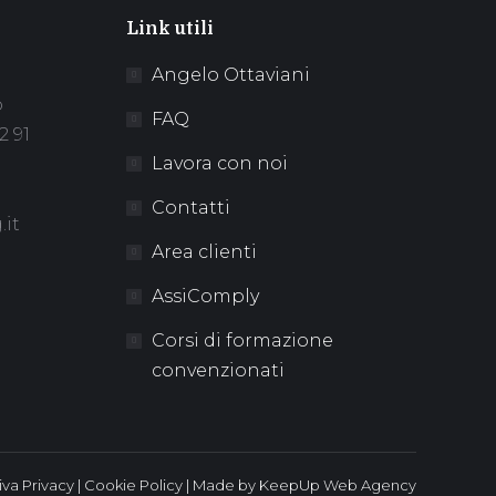
Link utili
Angelo Ottaviani
o
FAQ
2 91
Lavora con noi
Contatti
it
Area clienti
AssiComply
Corsi di formazione
convenzionati
iva Privacy
|
Cookie Policy
| Made by
KeepUp
Web Agency