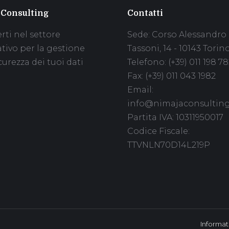
 Consulting
Contatti
rti nel settore
Sede: Corso Alessandro
ativo per la gestione
Tassoni, 14 - 10143 Torin
curezza dei tuoi dati
Telefono: (+39) 011 198 78
Fax: (+39) 011 043 1982
Email:
info@nimajaconsulting.
Partita IVA: 10311950017
Codice Fiscale:
TTVNLN70D14L219P
Informat