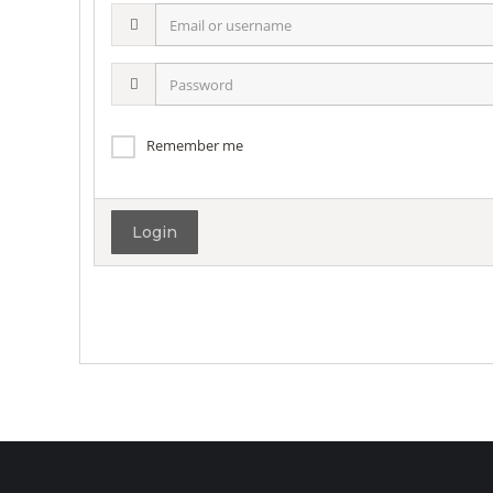
Email
or
username
Password
Remember me