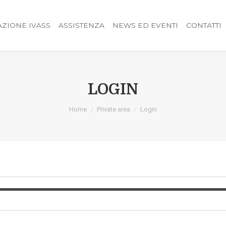
ZIONE IVASS
ASSISTENZA
NEWS ED EVENTI
CONTATTI
LOGIN
You are here:
Home
Private area
Login