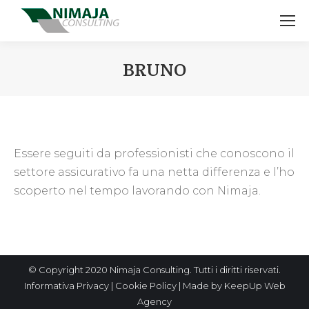
BRUNO
You are here:
Essere seguiti da professionisti che conoscono il
settore assicurativo fa una netta differenza e l’ho
scoperto nel tempo lavorando con Nimaja.
© Copyright 2020 Nimaja Consulting. Tutti i diritti riservati.
Informativa Privacy
|
Cookie Policy
| Made by
KeepUp
Web
Agency