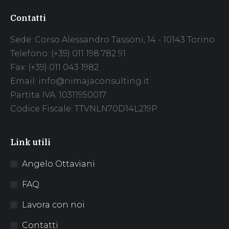
Contatti
Sede: Corso Alessandro Tassoni, 14 - 10143 Torino
Telefono: (+39) 011 198 782 91
Fax: (+39) 011 043 1982
Email: info@nimajaconsulting.it
Partita IVA: 10311950017
Codice Fiscale: TTVNLN70D14L219P
Link utili
Angelo Ottaviani
FAQ
Lavora con noi
Contatti