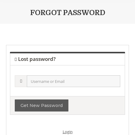
FORGOT PASSWORD
You are here:
Lost password?
Username
or
Email
Login