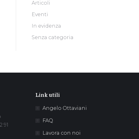
Articoli
Eventi
In evidenza
Senza categoria
Link utili
Angelo Ottaviani
o
FAQ
2 91
Lavora con noi