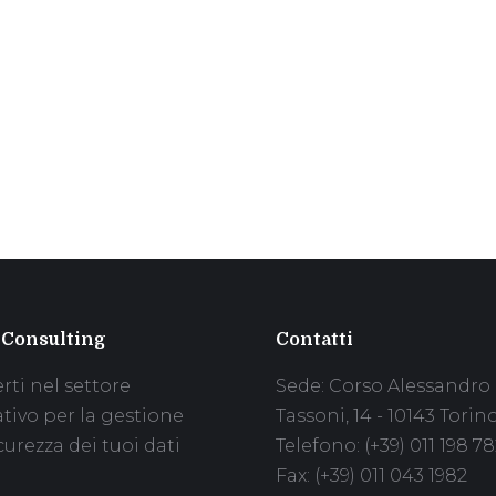
 Consulting
Contatti
rti nel settore
Sede: Corso Alessandro
ativo per la gestione
Tassoni, 14 - 10143 Torin
curezza dei tuoi dati
Telefono: (+39) 011 198 78
Fax: (+39) 011 043 1982