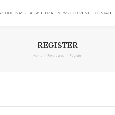
ZIONE IVASS
ASSISTENZA
NEWS ED EVENTI
CONTATTI
REGISTER
You are here:
Home
Private area
Register