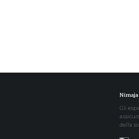
Nimaja
Gli espe
assicur
della si